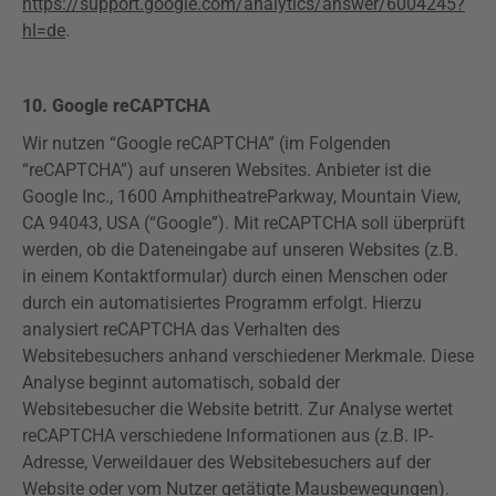
https://support.google.com/analytics/answer/6004245?
hl=de
.
10.
Google
reCAPTCHA
Wir nutzen “Google
reCAPTCHA
” (im Folgenden
“
reCAPTCHA
”) auf unseren Websites. Anbieter ist die
Google Inc., 1600
Amphitheatre
Parkway
, Mountain
View
,
CA 94043, USA (“Google”). Mit
reCAPTCHA
soll überprüft
werden, ob die Dateneingabe auf unseren Websites (z.B.
in einem Kontaktformular) durch einen Menschen oder
durch ein automatisiertes Programm erfolgt. Hierzu
analysiert
reCAPTCHA
das Verhalten des
Websitebesuchers anhand verschiedener Merkmale. Diese
Analyse beginnt automatisch, sobald der
Websitebesucher die Website betritt. Zur Analyse wertet
reCAPTCHA
verschiedene Informationen aus (z.B. IP-
Adresse, Verweildauer des Websitebesuchers auf der
Website oder vom Nutzer getätigte Mausbewegungen).