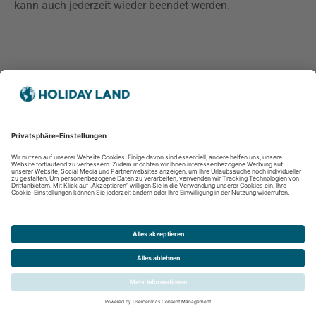
kann auch jederzeit wieder beendet werden.
16.1.1. easyMeet
Auf dieser Webseite haben Sie die Möglichkeit, Termine
direkt mit dem Reisebüro zu vereinbaren. Für die
Terminbuchung nutzt Ihr Reisebüro easyMeet.
Anbieter von easyMeet ist die e-confirm GmbH, Im
Strausberger Platz 1, 10243 Berlin, Deutschland.
Zum Zweck der Terminbuchung geben Sie die
abgefragten Daten und den Wunschtermin in die dafür
vorgesehene Maske ein. Die eingegebenen Daten werden
für die Planung, Durchführung und ggf. für die
Nachbereitung des Termins verwendet. Ferner erfasst